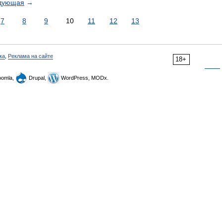
дующая
→
7
8
9
10
11
12
13
ка
,
Реклама на сайте
18+
omla,
Drupal,
WordPress, MODx.