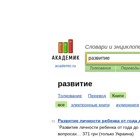
Словари и энциклоп
academic.ru
Толкования
Переводы
развитие
Толкование
Перевод
Книги
все
электронные книги
аудиокниги
Развитие личности ребенка от года 
91
`Развитие личности ребенка от года до
вопросах… 371 грн (только Украина)